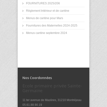
FOURNITURES 2025/206
Règlement Intérieur et de cantine
Menus de cantine pour Mars
Fournitures des Maternelles 2024-2025
Menus cantine septembre 2024
Nos Coordonnées
Ecole primaire privée Sainte-
Germaine
11 ter avenue de Mazères, 31210 Montréjeau
05.61.88.90.19