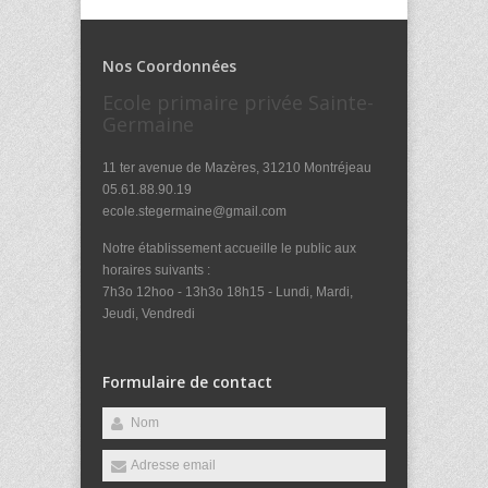
Nos Coordonnées
Ecole primaire privée Sainte-
Germaine
11 ter avenue de Mazères, 31210 Montréjeau
05.61.88.90.19
ecole.stegermaine@gmail.com
Notre établissement accueille le public aux
horaires suivants :
7h3o 12hoo - 13h3o 18h15 - Lundi, Mardi,
Jeudi, Vendredi
Formulaire de contact