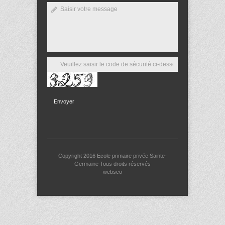
Envoyer
Copyright 2016
Ecole primaire privée Sainte-
Germaine
Tous droits réservés
websco