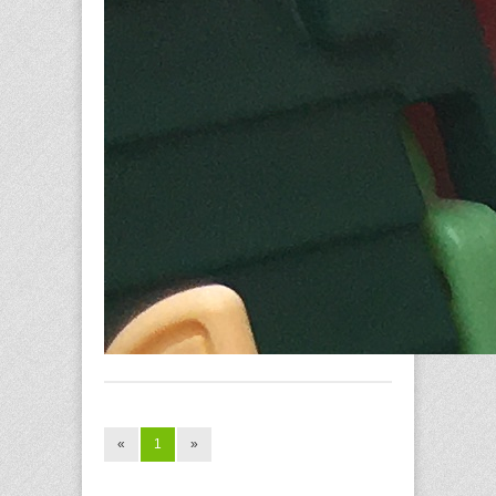
«
1
»