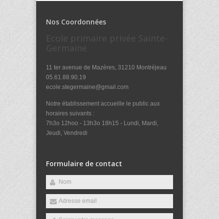
Nos Coordonnées
Ecole primaire privée Sainte-
Germaine
11 ter avenue de Mazères, 31210 Montréjeau
05.61.88.90.19
ecole.stegermaine@gmail.com
Notre établissement accueille le public aux
horaires suivants :
7h3o 12hoo - 13h3o 18h15 - Lundi, Mardi,
Jeudi, Vendredi
Formulaire de contact