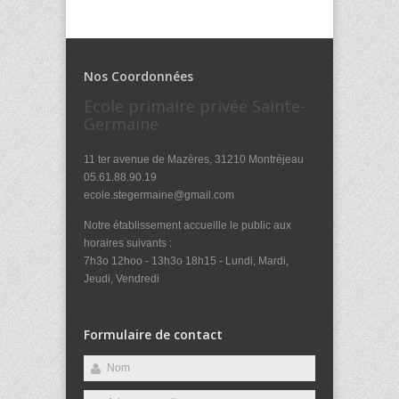
Nos Coordonnées
Ecole primaire privée Sainte-
Germaine
11 ter avenue de Mazères, 31210 Montréjeau
05.61.88.90.19
ecole.stegermaine@gmail.com
Notre établissement accueille le public aux
horaires suivants :
7h3o 12hoo - 13h3o 18h15 - Lundi, Mardi,
Jeudi, Vendredi
Formulaire de contact